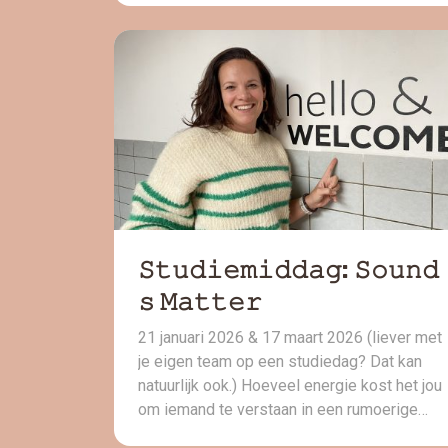
daarop, in plaats van andersom. Eerlijk?
Daar word ik blij van. Want dat is precies
waar ik al die tijd voor sta. Sinds ik met Lot
to […]
𝚂𝚝𝚞𝚍𝚒𝚎𝚖𝚒𝚍𝚍𝚊𝚐: 𝚂𝚘𝚞𝚗𝚍
𝚜 𝙼𝚊𝚝𝚝𝚎𝚛
21 januari 2026 & 17 maart 2026 (liever met
je eigen team op een studiedag? Dat kan
natuurlijk ook.) Hoeveel energie kost het jou
om iemand te verstaan in een rumoerige
ruimte? En hoe ervaren jouw leerlingen dit