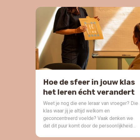
dag in, dag uit?Geluid beïnvloedt meer dan
je denkt: concentratie, samenwerking,
welbevinden, stemgebuik én leerprestaties.
In deze […]
Hoe de sfeer in jouw klas
het leren écht verandert
Weet je nog die ene leraar van vroeger? Die
klas waar jij je altijd welkom en
geconcentreerd voelde? Vaak denken we
dat dit puur komt door de persoonlijkheid
van de leerkracht, en natuurlijk speelt die