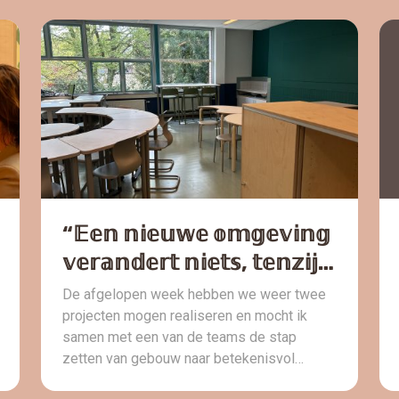
worden samengevoegd, en dat betekent
noodlokalen voor de groepen 7 en 8. Niet
zomaar een gebouw, maar een kans om een
compleet nieuwe onderwijsvisie te
omarmen: meer autonomie voor leerlingen,
werken met compacte instructies en […]
“𝔼𝕖𝕟 𝕟𝕚𝕖𝕦𝕨𝕖 𝕠𝕞𝕘𝕖𝕧𝕚𝕟𝕘
𝕧𝕖𝕣𝕒𝕟𝕕𝕖𝕣𝕥 𝕟𝕚𝕖𝕥𝕤, 𝕥𝕖𝕟𝕫𝕚𝕛
𝕛𝕖 𝕖𝕣 𝕒𝕟𝕕𝕖𝕣𝕤 𝕚𝕟 𝕝𝕖𝕖𝕣𝕥
De afgelopen week hebben we weer twee
𝕙𝕒𝕟𝕕𝕖𝕝𝕖𝕟.”
projecten mogen realiseren en mocht ik
samen met een van de teams de stap
zetten van gebouw naar betekenisvol
gebruik. Een moment om stil te staan bij hoe