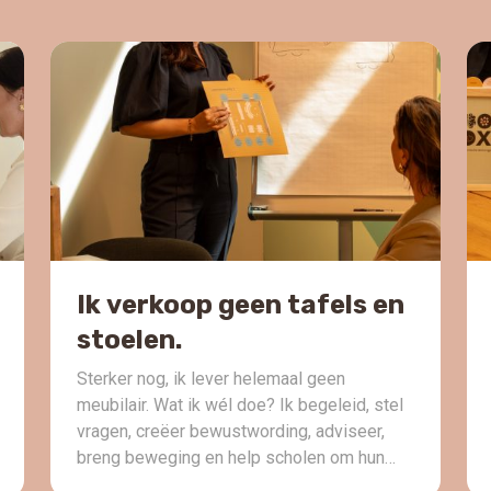
Ik verkoop geen tafels en
stoelen.
Sterker nog, ik lever helemaal geen
meubilair. Wat ik wél doe? Ik begeleid, stel
vragen, creëer bewustwording, adviseer,
breng beweging en help scholen om hun
visie en onderwijskundige aanpak te