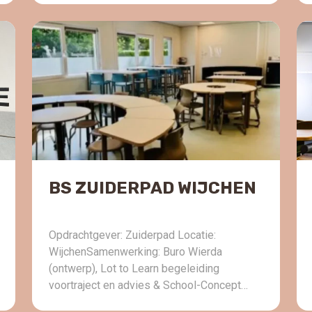
vertalen naar een fysieke leeromgeving die
daarbij past. Want er is zoveel meer dan die
tafel, stoel, bank of werkplek. Of een tafel
nu rond, […]
BS ZUIDERPAD WIJCHEN
Opdrachtgever: Zuiderpad Locatie:
WijchenSamenwerking: Buro Wierda
(ontwerp), Lot to Learn begeleiding
voortraject en advies & School-Concept
(inrichting) Vraag: Twee schoollocaties