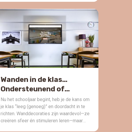
is hoe krachtig het wordt wanneer een team
niet alleen praat over verandering, maar het
ook echt samen onderzoekt en ervaart.
Door de verschillende sessies die […]
Wanden in de klas…
Ondersteunend of
overweldigend?
Nu het schooljaar begint, heb je de kans om
je klas “leeg (genoeg)” en doordacht in te
richten. Wanddecoraties zijn waardevol—ze
creëren sfeer én stimuleren leren—maar
alleen als ze ondersteunend én bewust