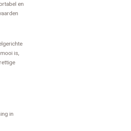
ortabel en
rwaarden
elgerichte
 mooi is,
rettige
ing in