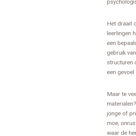
psychologi
Het draait 
leerlingen 
een bepaald
gebruik van 
structuren d
een gevoel 
Maar te vee
materialen?
jonge of pr
moe, onrusti
waar de her