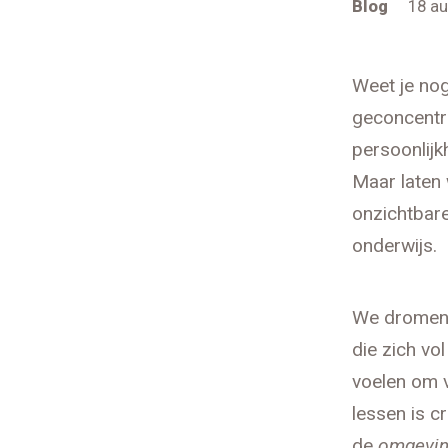
Blog
18 a
Weet je nog
geconcentr
persoonlijkh
Maar laten w
onzichtbare
onderwijs.
We dromen e
die zich vo
voelen om v
lessen is cr
de
omgevi