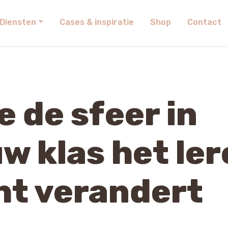
Diensten
Cases & inspiratie
Shop
Contact
e de sfeer in
w klas het le
ht verandert