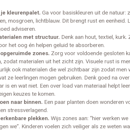
je kleurenpalet.
Ga voor basiskleuren uit de natuur: 
ten, mosgroen, lichtblauw. Dit brengt rust en eenheid. L
 goed adviseren.
terialen met structuur.
Denk aan hout, textiel, kurk. 
oor het oog én helpen geluid te absorberen.
 opgeruimde zones.
Zorg voor voldoende gesloten k
zodat materialen uit het zicht zijn. Visuele rust is men
urlijk ook materialen die wel zichtbaar zijn zodat men 
 wat ze leerlingen mogen gebruiken. Denk goed na over
r is en wat niet. Een over load van materiaal helpt leer
eigen keuzes te komen.
oen naar binnen.
Een paar planten doen wonderen vo
en stressverlagend.
erkenbare plekken.
Wijs zones aan: “hier werken we s
gen we”. Kinderen voelen zich veiliger als ze weten wa