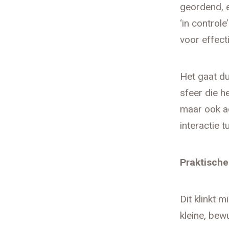
geordend, e
‘in control
voor effecti
Het gaat du
sfeer die he
maar ook ac
interactie t
Praktische
Dit klinkt 
kleine, bew