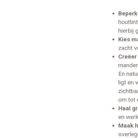
Beperk 
houttin
hierbij
Kies ma
zacht v
Creëer
manden, 
En natu
ligt en
zichtbaa
om tot 
Haal gr
en werk
Maak h
overleg