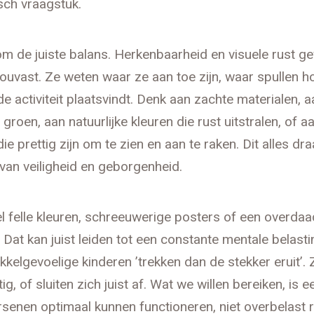
sch vraagstuk.
om de juiste balans. Herkenbaarheid en visuele rust g
houvast. Ze weten waar ze aan toe zijn, waar spullen h
e activiteit plaatsvindt. Denk aan zachte materialen, a
groen, aan natuurlijke kleuren die rust uitstralen, of a
ie prettig zijn om te zien en aan te raken. Dit alles dra
van veiligheid en geborgenheid.
l felle kleuren, schreeuwerige posters of een overdaa
 Dat kan juist leiden tot een constante mentale belasti
ikkelgevoelige kinderen ’trekken dan de stekker eruit’.
g, of sluiten zich juist af. Wat we willen bereiken, is e
senen optimaal kunnen functioneren, niet overbelast r