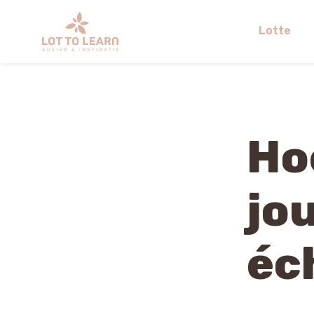
Lotte
Ho
jou
éc