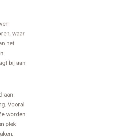
even
oren, waar
an het
an
agt bij aan
d aan
ng. Vooral
 Ze worden
en plek
aken.