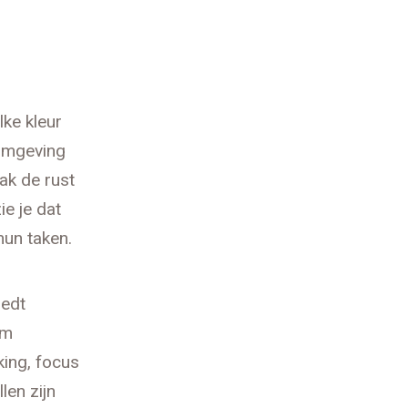
lke kleur
omgeving
aak de rust
e je dat
hun taken.
oedt
am
ing, focus
len zijn