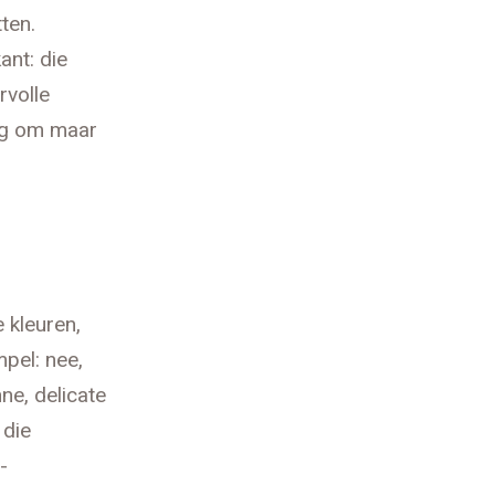
ten.
nt: die
rvolle
ng om maar
 kleuren,
pel: nee,
nne, delicate
 die
-