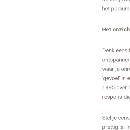
het podium
Het onzich
Denk eens t
ontspannen 
waar je onr
‘gevoel’ in
1995 over h
respons die
Stel je een
prettig is.