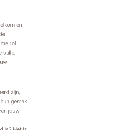
 welkom en
de
rme rol.
stille,
ouw
erd zijn,
op hun gemak
van jouw
 is? Het is