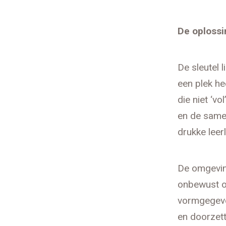
De oplossi
De sleutel l
een plek h
die niet ‘vo
en de samen
drukke leer
De omgeving
onbewust o
vormgegeve
en doorzett