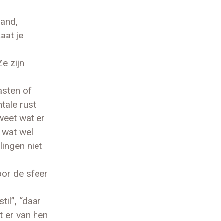
zand,
aat je
Ze zijn
asten of
tale rust.
weet wat er
 wat wel
lingen niet
or de sfeer
til”, “daar
t er van hen