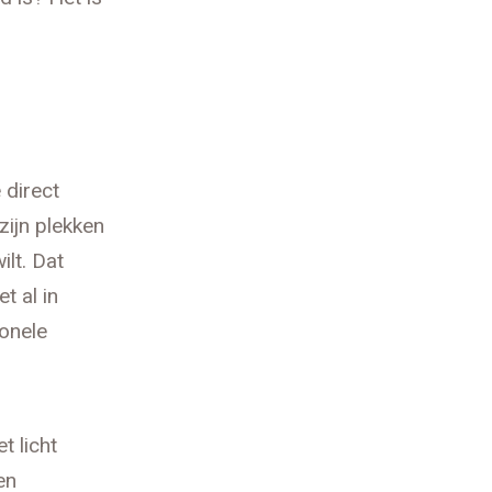
 direct
zijn plekken
ilt. Dat
t al in
ionele
t licht
en