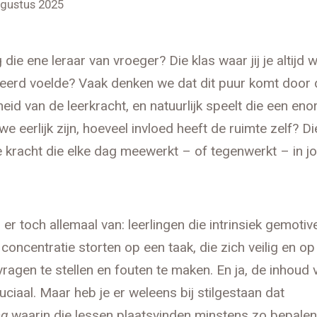
ugustus 2025
 die ene leraar van vroeger? Die klas waar jij je altijd
eerd voelde? Vaak denken we dat dit puur komt door 
eid van de leerkracht, en natuurlijk speelt die een eno
e eerlijk zijn, hoeveel invloed heeft de ruimte zelf? Die 
 kracht die elke dag meewerkt – of tegenwerkt – in j
r toch allemaal van: leerlingen die intrinsiek gemotive
l concentratie storten op een taak, die zich veilig en 
ragen te stellen en fouten te maken. En ja, de inhoud 
uciaal. Maar heb je er weleens bij stilgestaan dat
ng
waarin die lessen plaatsvinden minstens zo bepalend