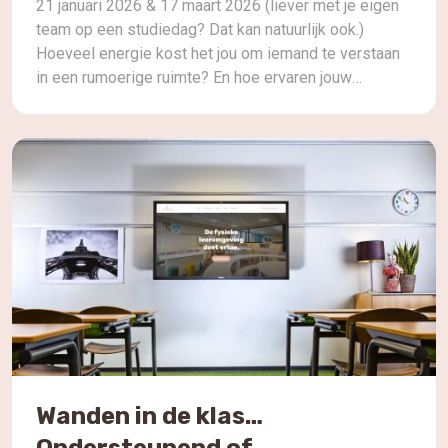
21 januari 2026 & 17 maart 2026 (liever met je eigen
team op een studiedag? Dat kan natuurlijk ook.)
Hoeveel energie kost het jou om iemand te verstaan
in een rumoerige ruimte? En hoe ervaren jouw
leerlingen dit dag in, dag uit?Geluid beïnvloedt meer
dan je denkt: concentratie, samenwerking,
welbevinden, stemgebuik én leerprestaties. In deze
[…]
Wanden in de klas…