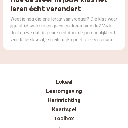
leren écht verandert
Weet je nog die ene leraar van vroeger? Die klas waar
jij je altijd welkom en geconcentreerd voelde? Vaak
denken we dat dit puur komt door de persoonlijkheid
van de leerkracht, en natuurlijk speelt die een enorme
rol. Maar laten we eerlijk zijn, hoeveel invloed heeft
de ruimte zelf? Die stille, onzichtbare kracht die elke
[…]
Lokaal
Leeromgeving
Herinrichting
Kaartspel
Toolbox