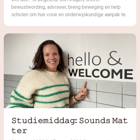
bewustwording, adviseer, breng beweging en help
scholen om hun visie en onderwijskundige aanpak te
vertalen naar een fysieke leeromgeving die daarbij
past. Want er is zoveel meer dan die tafel, stoel, bank
of werkplek. Of een tafel nu rond, […]
𝚂𝚝𝚞𝚍𝚒𝚎𝚖𝚒𝚍𝚍𝚊𝚐: 𝚂𝚘𝚞𝚗𝚍𝚜 𝙼𝚊𝚝
𝚝𝚎𝚛