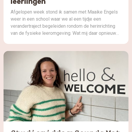
leerlingen
Afgelopen week stond ik samen met Maaike Engels
weer in een school waar we al een tijdje een
verandertraject begeleiden rondom de herinrichting
van de fysieke leeromgeving. Wat mij daar opnieuw
opviel, is hoe krachtig het wordt wanneer een team
niet alleen praat over verandering, maar het ook
echt samen onderzoekt en ervaart. Door de
verschillende sessies die […]