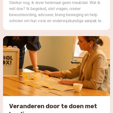
Sterker nog, ik lever helemaal geen meubilair. Wat ik
wél doe? Ik begeleid, stel vragen, creëer
bewustwording, adviseer, breng beweging en help
scholen om hun visie en onderwijskundige aanpak te
vertalen naar een fysieke leeromgeving die daarbij
past. Want er is zoveel meer dan die tafel, stoel, bank
of werkplek. Of een tafel nu rond, […]
Veranderen door te doen met