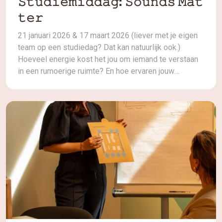
𝚂𝚝𝚞𝚍𝚒𝚎𝚖𝚒𝚍𝚍𝚊𝚐: 𝚂𝚘𝚞𝚗𝚍𝚜 𝙼𝚊𝚝
𝚝𝚎𝚛
21 januari 2026 & 17 maart 2026 (liever met je eigen
team op een studiedag? Dat kan natuurlijk ook.)
Hoeveel energie kost het jou om iemand te verstaan
in een rumoerige ruimte? En hoe ervaren jouw
leerlingen dit dag in, dag uit?Geluid beïnvloedt meer
dan je denkt: concentratie, samenwerking,
welbevinden, stemgebuik én leerprestaties. In deze
[…]