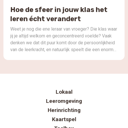
Hoe de sfeer in jouw klas het
leren écht verandert
Weet je nog die ene leraar van vroeger? Die klas waar
jij je altijd welkom en geconcentreerd voelde? Vaak
denken we dat dit puur komt door de persoonlijkheid
van de leerkracht, en natuurlijk speelt die een enorme
rol. Maar laten we eerlijk zijn, hoeveel invloed heeft
de ruimte zelf? Die stille, onzichtbare kracht die elke
[…]
Lokaal
Leeromgeving
Herinrichting
Kaartspel