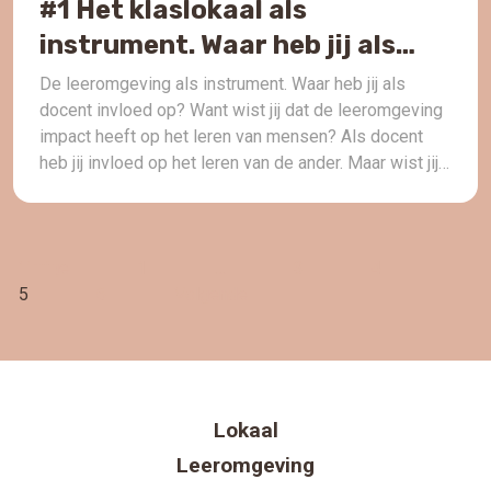
#1 Het klaslokaal als
instrument. Waar heb jij als
docent invloed op?
De leeromgeving als instrument. Waar heb jij als
docent invloed op? Want wist jij dat de leeromgeving
impact heeft op het leren van mensen? Als docent
heb jij invloed op het leren van de ander. Maar wist jij
dat de fysieke leeromgeving een positieve invloed
heeft het leren van studenten? In deze aflevering
neem ik […]
Berichten
Vorige
1
…
3
4
5
6
Volgende
paginering
Lokaal
Leeromgeving