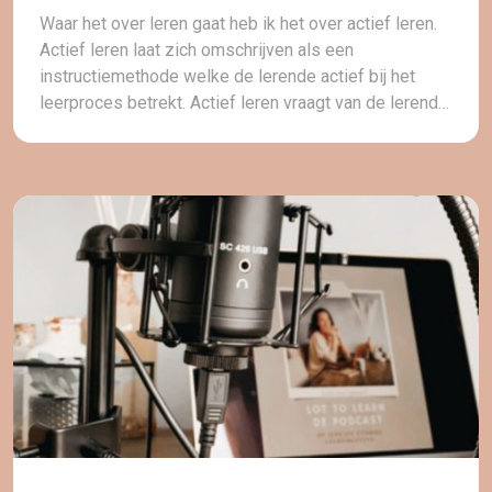
Waar het over leren gaat heb ik het over actief leren.
Actief leren laat zich omschrijven als een
instructiemethode welke de lerende actief bij het
leerproces betrekt. Actief leren vraagt van de lerende
dat hij betekenisvolle activiteiten onderneemt en
nadenkt over hetgeen hij doet (Bonwell & Eison,
1991). Dit heeft niet alleen betrekking op de […]