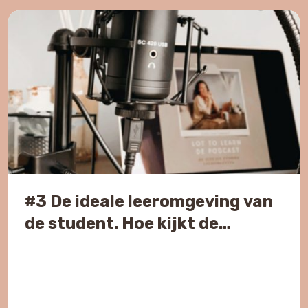
leermotivatie, het sociaal welbevinden en stimuleert
een […]
#3 De ideale leeromgeving van
de student. Hoe kijkt de
student aan tegen de
leeromgeving en wat heeft zij
nodig? | Lot to Learn de