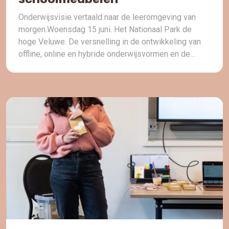
Onderwijsvisie vertaald naar de leeromgeving van
morgen.Woensdag 15 juni. Het Nationaal Park de
hoge Veluwe. De versnelling in de ontwikkeling van
offline, online en hybride onderwijsvormen en de
gevolgen voor de inrichting van de leeromgeving van
morgen. Een van de zaken die de pandemie de
afgelopen jaren het onderwijs op alle niveaus heeft
geleerd is […]