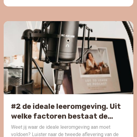
podcast|
#2 de ideale leeromgeving. Uit
welke factoren bestaat de
leeromgeving.
Weet jij waar de ideale leeromgeving aan moet
voldoen? Luister naar de tweede aflevering van de