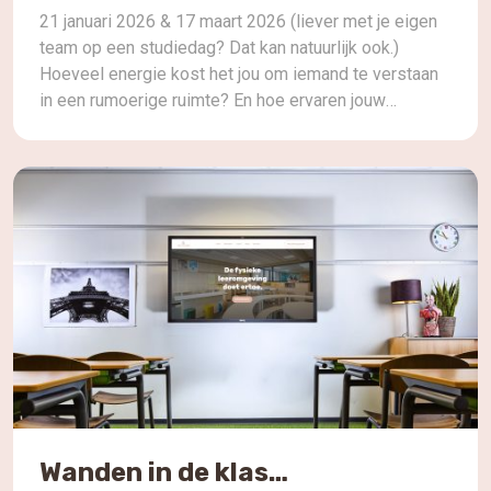
21 januari 2026 & 17 maart 2026 (liever met je eigen
team op een studiedag? Dat kan natuurlijk ook.)
Hoeveel energie kost het jou om iemand te verstaan
in een rumoerige ruimte? En hoe ervaren jouw
leerlingen dit dag in, dag uit?Geluid beïnvloedt meer
dan je denkt: concentratie, samenwerking,
welbevinden, stemgebuik én leerprestaties. In deze
[…]
Wanden in de klas…