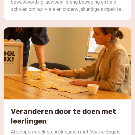
bewustwording, adviseer, breng beweging en help
scholen om hun visie en onderwijskundige aanpak te
vertalen naar een fysieke leeromgeving die daarbij
past. Want er is zoveel meer dan die tafel, stoel, bank
of werkplek. Of een tafel nu rond, […]
Veranderen door te doen met
leerlingen
Afgelopen week stond ik samen met Maaike Engels