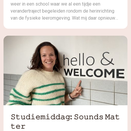
weer in een school waar we al een tijdje een
verandertraject begeleiden rondom de herinrichting
van de fysieke leeromgeving. Wat mij daar opnieuw
opviel, is hoe krachtig het wordt wanneer een team
niet alleen praat over verandering, maar het ook
echt samen onderzoekt en ervaart. Door de
verschillende sessies die […]
𝚂𝚝𝚞𝚍𝚒𝚎𝚖𝚒𝚍𝚍𝚊𝚐: 𝚂𝚘𝚞𝚗𝚍𝚜 𝙼𝚊𝚝
𝚝𝚎𝚛