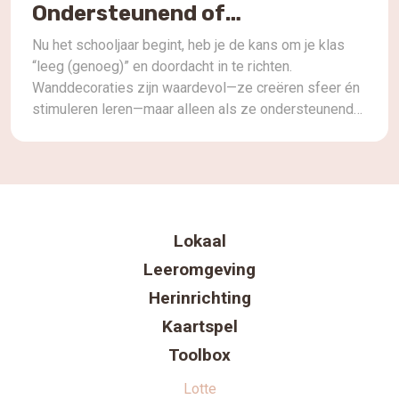
Ondersteunend of
overweldigend?
Nu het schooljaar begint, heb je de kans om je klas
“leeg (genoeg)” en doordacht in te richten.
Wanddecoraties zijn waardevol—ze creëren sfeer én
stimuleren leren—maar alleen als ze ondersteunend
én bewust ingezet worden. Praktische tips: Reflectie
na de Lot to Learn-podcast: In aflevering “Grafische
vormgeving in het onderwijs. In gesprek met Sabine…”
bespreekt Sabine […]
Lokaal
Leeromgeving
Herinrichting
Kaartspel
Toolbox
Lotte