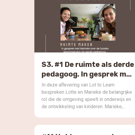
S3. #1 De ruimte als derde
pedagoog. In gesprek met
Marieke
In deze aflevering van Lot to Learn
bespreken Lotte en Marieke de belangrijke
rol die de omgeving speelt in onderwijs en
de ontwikkeling van kinderen. Marieke,
interieurstyliste met een pedagogische
achtergrond, deelt inzichten over het
creëren van kindvriendelijke ruimtes die