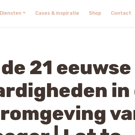
Diensten
Cases & inspiratie
Shop
Contact
 de 21 eeuwse
ardigheden in
eromgeving va