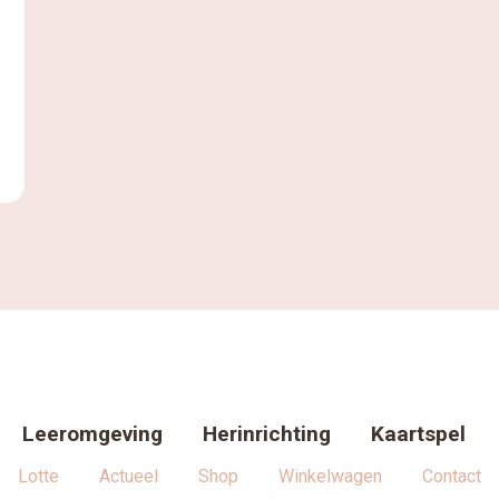
esthetiek, een aanzienlijke impact kan
hebben op het welzijn en de leerresultaten
van […]
Leeromgeving
Herinrichting
Kaartspel
Lotte
Actueel
Shop
Winkelwagen
Contact