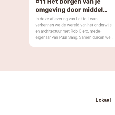
leren en groei bevorderen. Ze onderzoeken
#11 Het borgen van je
het belang van de integratie van natuur en
omgeving door middel
duurzaamheid […]
van onderhoud.
In deze aflevering van Lot to Learn
verkennen we de wereld van het onderwijs
en architectuur met Rob Clerx, mede-
eigenaar van Puur Sang. Samen duiken we
dieper in op het ontwerpen en realiseren
van een optimale fysieke leeromgeving. We
bespreken de uitdagingen van ontspullen en
onderhoud in scholen, evenals het
behouden van het concept van […]
Lokaal