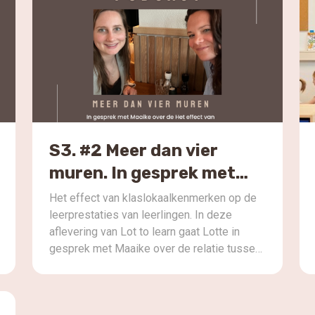
S3. #2 Meer dan vier
muren. In gesprek met
Maaike Engels
Het effect van klaslokaalkenmerken op de
leerprestaties van leerlingen. In deze
aflevering van Lot to learn gaat Lotte in
gesprek met Maaike over de relatie tussen
fysieke omgevingen en onderwijs. We
bespreken hoe het ontwerp van leerruimtes,
inclusief meubilair, kleuren en algehele