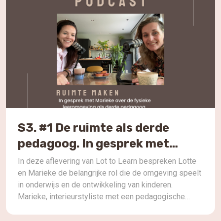
S3. #1 De ruimte als derde
pedagoog. In gesprek met
Marieke
In deze aflevering van Lot to Learn bespreken Lotte
en Marieke de belangrijke rol die de omgeving speelt
in onderwijs en de ontwikkeling van kinderen.
Marieke, interieurstyliste met een pedagogische
achtergrond, deelt inzichten over het creëren van
kindvriendelijke ruimtes die leren en groei