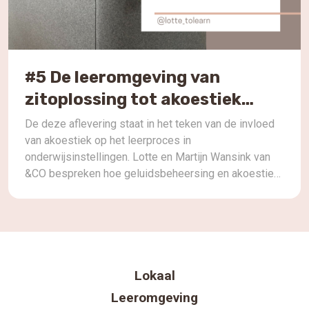
#5 De leeromgeving van
zitoplossing tot akoestiek
oplossing. In gesprek met &Co
De deze aflevering staat in het teken van de invloed
van akoestiek op het leerproces in
onderwijsinstellingen. Lotte en Martijn Wansink van
&CO bespreken hoe geluidsbeheersing en akoestiek
niet alleen cruciaal zijn voor een fysieke
leeromgeving, maar ook de concentratie en het
welzijn van zowel leraren als leerlingen
ondersteunen. Ze duiken dieper in op oplossingen […]
Lokaal
Leeromgeving