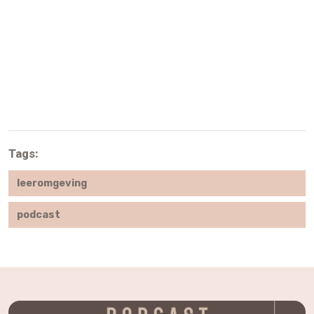
Tags:
leeromgeving
podcast