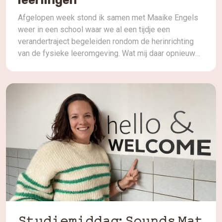
Afgelopen week stond ik samen met Maaike Engels
weer in een school waar we al een tijdje een
verandertraject begeleiden rondom de herinrichting
van de fysieke leeromgeving. Wat mij daar opnieuw
opviel, is hoe krachtig het wordt wanneer een team
niet alleen praat over verandering, maar het ook
echt samen onderzoekt en ervaart. Door de
verschillende sessies die […]
𝚂𝚝𝚞𝚍𝚒𝚎𝚖𝚒𝚍𝚍𝚊𝚐: 𝚂𝚘𝚞𝚗𝚍𝚜 𝙼𝚊𝚝