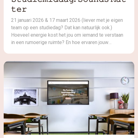
𝚝𝚎𝚛
21 januari 2026 & 17 maart 2026 (liever met je eigen
team op een studiedag? Dat kan natuurlijk ook.)
Hoeveel energie kost het jou om iemand te verstaan
in een rumoerige ruimte? En hoe ervaren jouw
leerlingen dit dag in, dag uit?Geluid beïnvloedt meer
dan je denkt: concentratie, samenwerking,
welbevinden, stemgebuik én leerprestaties. In deze
[…]