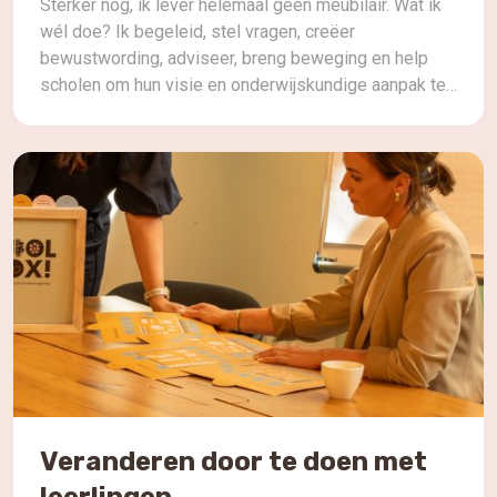
Sterker nog, ik lever helemaal geen meubilair. Wat ik
wél doe? Ik begeleid, stel vragen, creëer
bewustwording, adviseer, breng beweging en help
scholen om hun visie en onderwijskundige aanpak te
vertalen naar een fysieke leeromgeving die daarbij
past. Want er is zoveel meer dan die tafel, stoel, bank
of werkplek. Of een tafel nu rond, […]
Veranderen door te doen met
leerlingen