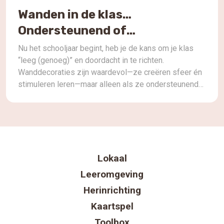
Wanden in de klas…
Ondersteunend of
overweldigend?
Nu het schooljaar begint, heb je de kans om je klas
“leeg (genoeg)” en doordacht in te richten.
Wanddecoraties zijn waardevol—ze creëren sfeer én
stimuleren leren—maar alleen als ze ondersteunend
én bewust ingezet worden. Praktische tips: Reflectie
na de Lot to Learn-podcast: In aflevering “Grafische
vormgeving in het onderwijs. In gesprek met Sabine…”
bespreekt Sabine […]
Lokaal
Leeromgeving
Herinrichting
Kaartspel
Toolbox