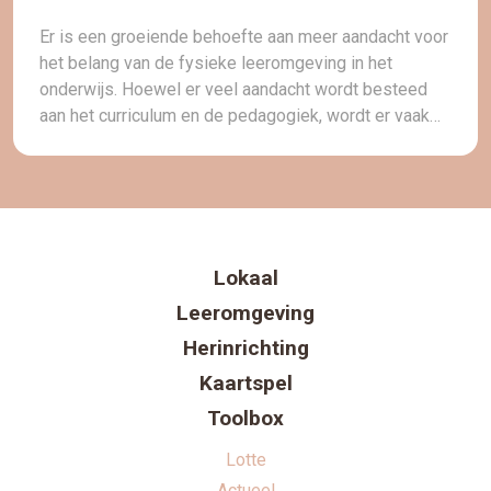
Er is een groeiende behoefte aan meer aandacht voor
het belang van de fysieke leeromgeving in het
onderwijs. Hoewel er veel aandacht wordt besteed
aan het curriculum en de pedagogiek, wordt er vaak
niet genoeg aandacht besteed aan de ruimtes waarin
het leren plaatsvindt. Het ontwerp van de fysieke
leeromgeving kan een enorme impact hebben […]
Lokaal
Leeromgeving
Herinrichting
Kaartspel
Toolbox
Lotte
Actueel