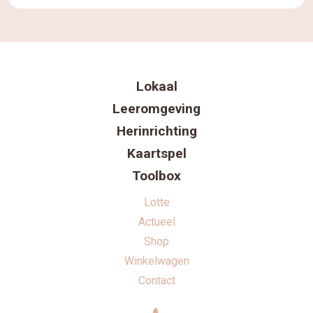
uitdagingen van ontspullen en onderhoud in scholen,
evenals het behouden van het concept van […]
Lokaal
Leeromgeving
Herinrichting
Kaartspel
Toolbox
Lotte
Actueel
Shop
Winkelwagen
Contact