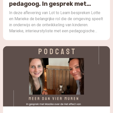
pedagoog. In gesprek met
Marieke
In deze aflevering van Lot to Learn bespreken Lotte
en Marieke de belangrijke rol die de omgeving speelt
in onderwijs en de ontwikkeling van kinderen.
Marieke, interieurstyliste met een pedagogische
achtergrond, deelt inzichten over het creëren van
kindvriendelijke ruimtes die leren en groei
bevorderen. Ze onderzoeken het belang van de
integratie van natuur en duurzaamheid […]