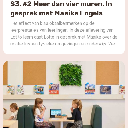
S3. #2 Meer dan vier muren. In
gesprek met Maaike Engels
Het effect van klaslokaalkenmerken op de
leerprestaties van leerlingen. In deze aflevering van
Lot to learn gaat Lotte in gesprek met Maaike over de
relatie tussen fysieke omgevingen en onderwijs. We
bespreken hoe het ontwerp van leerruimtes, inclusief
meubilair, kleuren en algehele esthetiek, een
aanzienlijke impact kan hebben op het welzijn en de
leerresultaten van […]