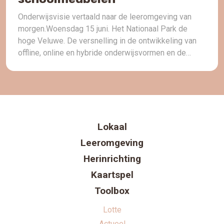
Onderwijsvisie vertaald naar de leeromgeving van
morgen.Woensdag 15 juni. Het Nationaal Park de
hoge Veluwe. De versnelling in de ontwikkeling van
offline, online en hybride onderwijsvormen en de
gevolgen voor de inrichting van de leeromgeving van
morgen. Een van de zaken die de pandemie de
afgelopen jaren het onderwijs op alle niveaus heeft
geleerd is […]
Lokaal
Leeromgeving
Herinrichting
Kaartspel
Toolbox
Lotte
Actueel