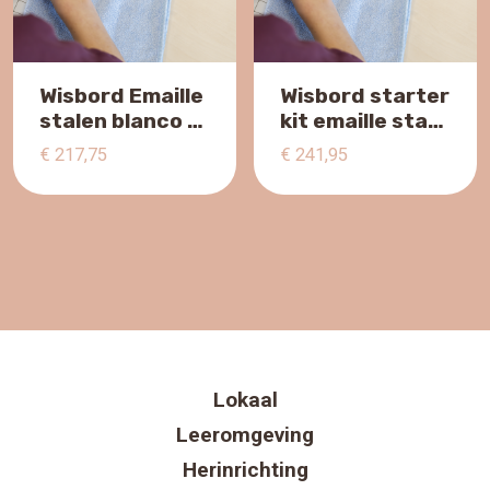
Wisbord Emaille
Wisbord starter
stalen blanco +
kit emaille staal
ruitedding/Legamaster
edding LET’S
€
217,75
€
241,95
MOVE MINDS
MOVE MINDS 43
~Set van 10
delig ~ Set van
stuks ~
10 stuks ~
Lokaal
Leeromgeving
Herinrichting