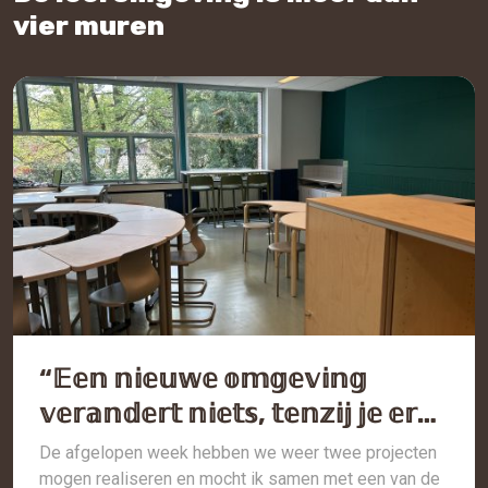
vier muren
“𝔼𝕖𝕟 𝕟𝕚𝕖𝕦𝕨𝕖 𝕠𝕞𝕘𝕖𝕧𝕚𝕟𝕘
𝕧𝕖𝕣𝕒𝕟𝕕𝕖𝕣𝕥 𝕟𝕚𝕖𝕥𝕤, 𝕥𝕖𝕟𝕫𝕚𝕛 𝕛𝕖 𝕖𝕣
𝕒𝕟𝕕𝕖𝕣𝕤 𝕚𝕟 𝕝𝕖𝕖𝕣𝕥 𝕙𝕒𝕟𝕕𝕖𝕝𝕖𝕟.”
De afgelopen week hebben we weer twee projecten
mogen realiseren en mocht ik samen met een van de