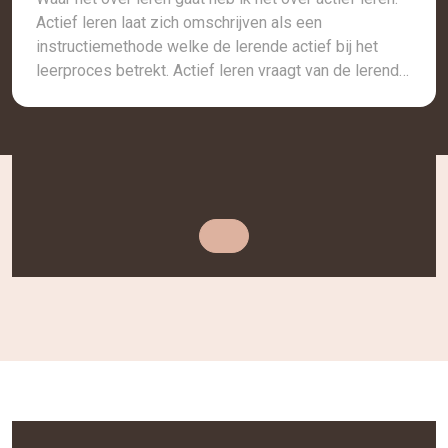
Actief leren laat zich omschrijven als een
instructiemethode welke de lerende actief bij het
leerproces betrekt. Actief leren vraagt van de lerende
dat hij betekenisvolle activiteiten onderneemt en
nadenkt over hetgeen hij doet (Bonwell & Eison,
1991). Dit heeft niet alleen betrekking op de […]