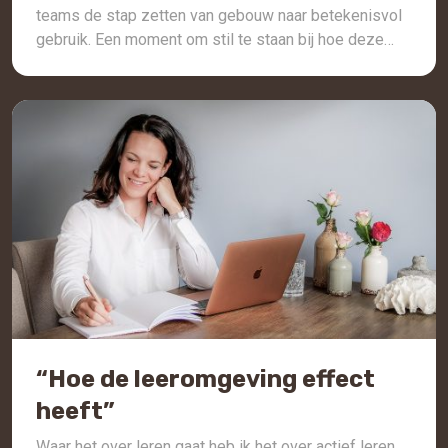
teams de stap zetten van gebouw naar betekenisvol
gebruik. Een moment om stil te staan bij hoe deze
fysieke leeromgeving tot stand is gekomen: vanuit
visie, kernwaarden en vooral een verlangen om
eigenaarschap, autonomie, welzijn en beweging […]
“Hoe de leeromgeving effect
heeft”
Waar het over leren gaat heb ik het over actief leren.